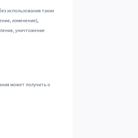
без использования таких
ение, изменение),
аление, уничтожение
ания может получить о