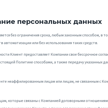
вание персональных данных
ляется без ограничения срока, любым законным способом, в 
в автоматизации или без использования таких средств.
ности Клиент предоставляет Компании свое бессрочное согла
настоящей Политике способами, а также передачу указанных 
иенте неаффилированным лицам или лицам, не связанным с К
цам, которые связаны с Компанией договорными отношениями