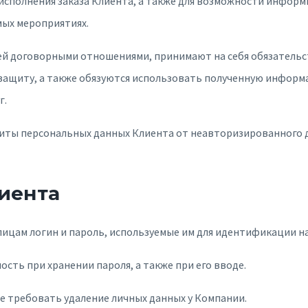
я исполнения заказа Клиента, а также для возможности инфор
мых мероприятиях.
ией договорными отношениями, принимают на себя обязатель
ащиту, а также обязуются использовать полученную информ
г.
щиты персональных данных Клиента от неавторизированного д
лиента
 лицам логин и пароль, используемые им для идентификации н
сть при хранении пароля, а также при его вводе.
же требовать удаление личных данных у Компании.